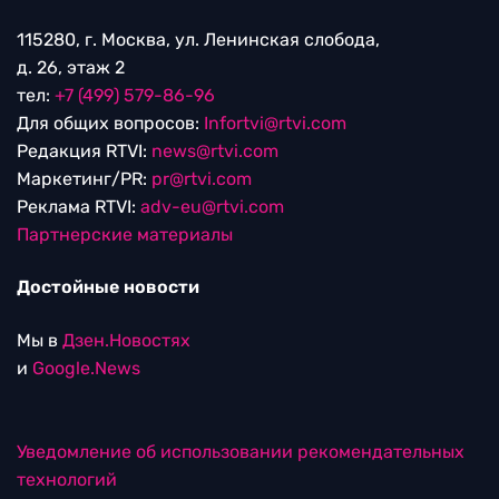
115280, г. Москва, ул. Ленинская слобода,
д. 26, этаж 2
тел:
+7 (499) 579-86-96
Для общих вопросов:
Infortvi@rtvi.com
Редакция RTVI:
news@rtvi.com
Маркетинг/PR:
pr@rtvi.com
Реклама RTVI:
adv-eu@rtvi.com
Партнерские материалы
Достойные новости
Мы в
Дзен.Новостях
и
Google.News
Уведомление об использовании рекомендательных
технологий