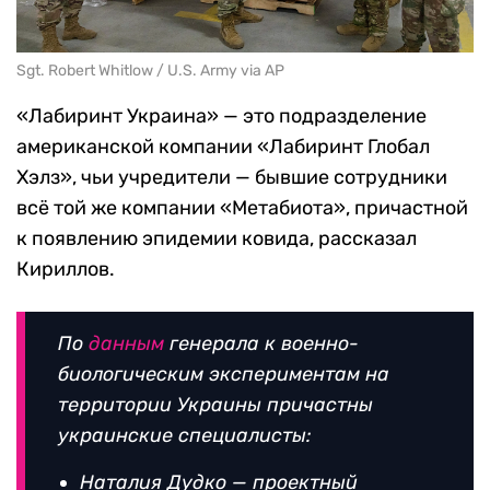
Sgt. Robert Whitlow / U.S. Army via AP
«Лабиринт Украина» — это подразделение
американской компании «Лабиринт Глобал
Хэлз», чьи учредители — бывшие сотрудники
всё той же компании «Метабиота», причастной
к появлению эпидемии ковида, рассказал
Кириллов.
По
данным
генерала к военно-
биологическим экспериментам на
территории Украины причастны
украинские специалисты:
Наталия Дудко — проектный