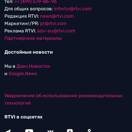
тел:
+7 (499) 579-86-96
Для общих вопросов:
Infortvi@rtvi.com
Редакция RTVI:
news@rtvi.com
Маркетинг/PR:
pr@rtvi.com
Реклама RTVI:
adv-eu@rtvi.com
Партнерские материалы
Достойные новости
Мы в
Дзен.Новостях
и
Google.News
Уведомление об использовании рекомендательных
технологий
RTVI в соцсетях