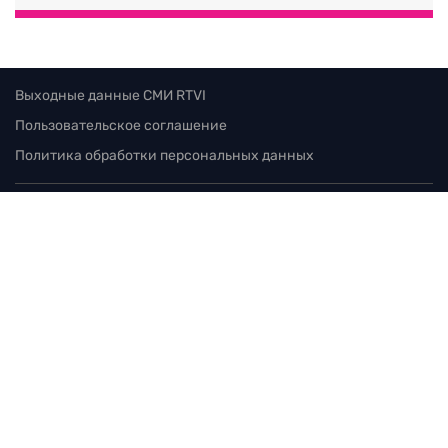
«Пощечина братской России»:
сербские политики объяснили цель
визита Зеленского
07.08.2026 / 18:43
Выходные данные СМИ RTVI
Пользовательское соглашение
Политика обработки персональных данных
Редакция