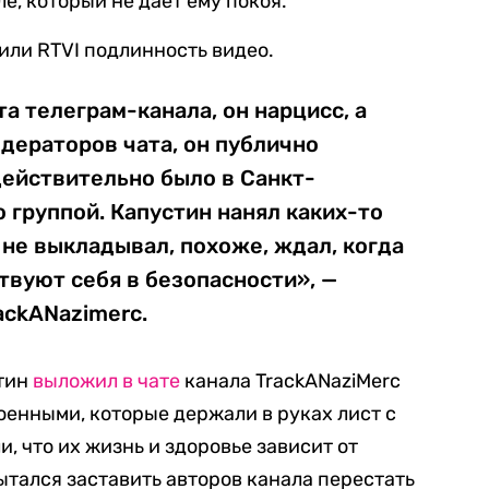
е, который не дает ему покоя.
или RTVI подлинность видео.
а телеграм-канала, он нарцисс, а
дераторов чата, он публично
действительно было в Санкт-
о группой. Капустин нанял каких-то
 не выкладывал, похоже, ждал, когда
твуют себя в безопасности», —
ackANazimerc.
стин
выложил в чате
канала TrackANaziMerc
енными, которые держали в руках лист с
и, что их жизнь и здоровье зависит от
ытался заставить авторов канала перестать