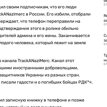
о
07
щил своим подписчикам, что его люди
kANazimerc в России. Его избили, отобрали
R
о
ерждает, что телефон переправили на
07
подтверждения этого в ролике обильно
дителей админа и его жены. Заканчивается
С
з
лодого человека, который лежит на земле
07
.
Т
н
 канала TrackANaziMerc. Канал этот
07
бшими иностранными добровольцами,
защитников Украины из разных стран.
 писали гадости и о погибших бойцах РДК*»,
чил записную книжку в телефоне и позже