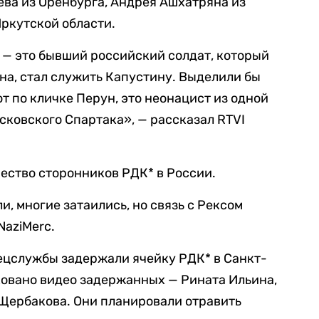
ва из Оренбурга, Андрея Ашхатряна из
ркутской области.
 — это бывший российский солдат, который
ена, стал служить Капустину. Выделили бы
т по кличке Перун, это неонацист из одной
ковского Спартака», — рассказал RTVI
ество сторонников РДК* в России.
и, многие затаились, но связь с Рексом
NaziMerc.
пецслужбы задержали ячейку РДК* в Санкт-
ковано видео задержанных — Рината Ильина,
Щербакова. Они планировали отравить