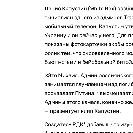
Денис Капустин (White Rex) сооб
вычислили одного из админов Trac
мобильный телефон. Капустин утв
Украину и он сейчас у него. Для 
показаны фотокарточки якобы ро
ролик тем, что окровавленного мо
бьют ногами и бейсбольной битой
«Это Михаил. Админ россиянского
занимается глумлением над поги
восхваляет Путина и высмеивает 
Админы этого канала, конечно же,
— презентует клип Капустин.
Создатель РДК* добавил, что изу