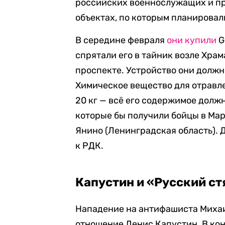
российских военнослужащих и пр
объектах, по которым планирова
В середине февраля
они купили
G
спрятали его в тайник возле Хра
проспекте. Устройство они должн
Химическое вещество для отравл
20 кг — всё его содержимое должн
которые бы получили бойцы в Мар
Янино (Ленинградская область). 
к РДК.
Капустин и «Русский ст
Нападение на антифашиста Михаил
отношение Денис Капустин. В кон