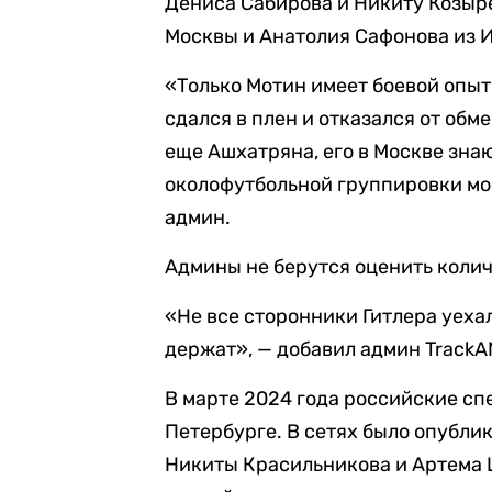
Дениса Сабирова и Никиту Козыре
Москвы и Анатолия Сафонова из И
«Только Мотин имеет боевой опыт
сдался в плен и отказался от обм
еще Ашхатряна, его в Москве знаю
околофутбольной группировки мос
админ.
Админы не берутся оценить колич
«Не все сторонники Гитлера уехал
держат», — добавил админ TrackA
В марте 2024 года российские с
Петербурге. В сетях было опубли
Никиты Красильникова и Артема 