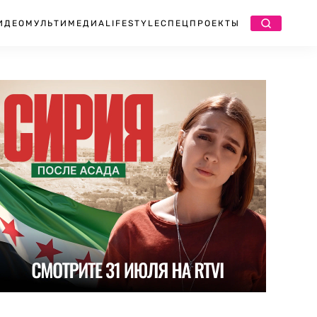
ИДЕО
МУЛЬТИМЕДИА
LIFESTYLE
СПЕЦПРОЕКТЫ