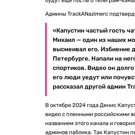
будут еще посты о телеграм-канал
Админы TrackANazimerc подтверд
«Капустин частый гость чат
Михаил — один из наших мо
высмеивал его. Избиение 
Петербурге. Напали на нег
спортиков. Видео он долго
его люди уедут или почувс
рассказал другой админ Tr
В октябре 2024 года Денис Капу
видео с пленными российскими во
названием этого канала и говорил
админов паблика. Так Капустин п