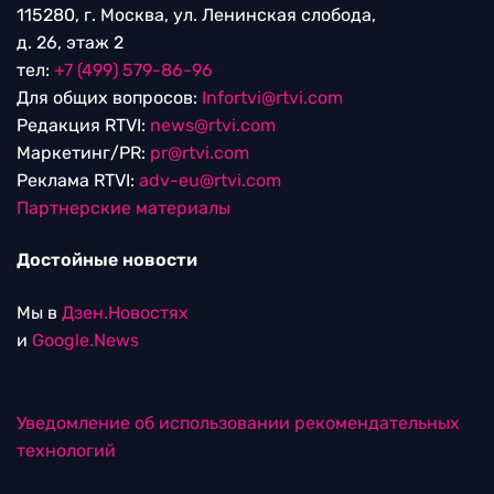
115280, г. Москва, ул. Ленинская слобода,
д. 26, этаж 2
тел:
+7 (499) 579-86-96
Для общих вопросов:
Infortvi@rtvi.com
Редакция RTVI:
news@rtvi.com
Маркетинг/PR:
pr@rtvi.com
Реклама RTVI:
adv-eu@rtvi.com
Партнерские материалы
Достойные новости
Мы в
Дзен.Новостях
и
Google.News
Уведомление об использовании рекомендательных
технологий