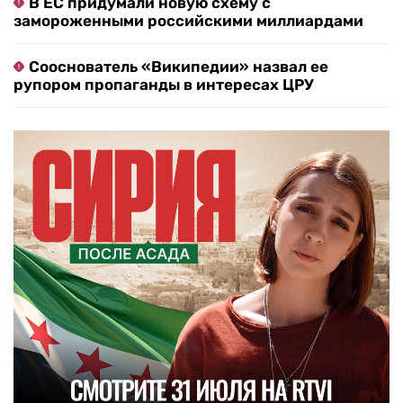
В ЕС придумали новую схему с
замороженными российскими миллиардами
Сооснователь «Википедии» назвал ее
рупором пропаганды в интересах ЦРУ