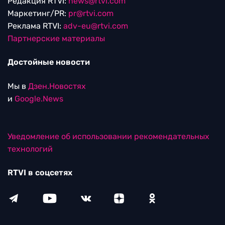
Редакция RTVI:
news@rtvi.com
Маркетинг/PR:
pr@rtvi.com
Реклама RTVI:
adv-eu@rtvi.com
Партнерские материалы
Достойные новости
Мы в
Дзен.Новостях
и
Google.News
Уведомление об использовании рекомендательных
технологий
RTVI в соцсетях