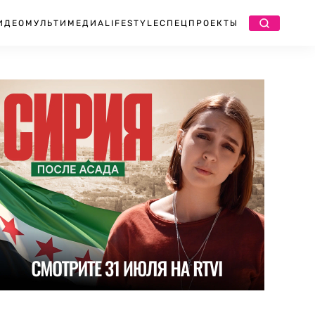
ИДЕО
МУЛЬТИМЕДИА
LIFESTYLE
СПЕЦПРОЕКТЫ