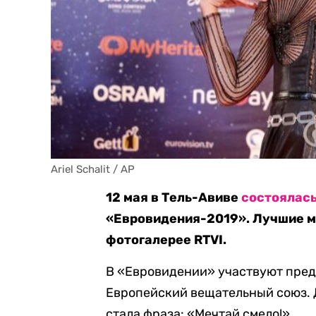
Ariel Schalit / AP
12 мая в Тель-Авиве
состоялас
«Евровидения-2019». Лучшие м
фотогалерее RTVI.
В «Евровидении» участвуют предс
Европейский вещательный союз. 
стала фраза: «Мечтай смело!».