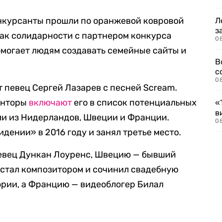
нкурсанты прошли по оранжевой ковровой
Л
з
нак солидарности с партнером конкурса
0
омогает людям создавать семейные сайты и
В
с
0
 певец Сергей Лазарев с песней Scream.
онторы
включают
его в список потенциальных
«
в
ми из Нидерландов, Швеции и Франции.
0
дении» в 2016 году и занял третье место.
евец Дункан Лоуренс, Швецию — бывший
 стал композитором и сочинил свадебную
рии, а Францию — видеоблогер Билал