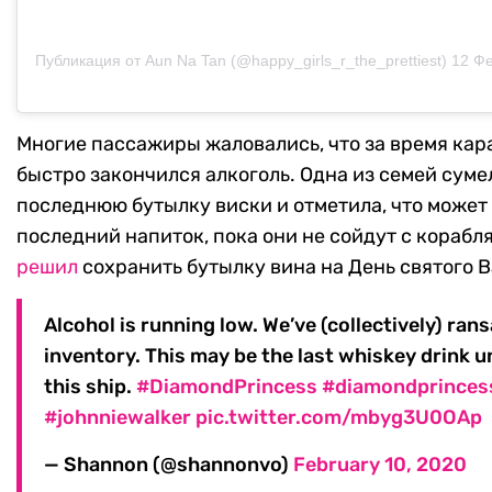
Публикация от Aun Na Tan (@happy_girls_r_the_prettiest)
12 Фев 
Многие пассажиры жаловались, что за время кар
быстро закончился алкоголь. Одна из семей сум
последнюю бутылку виски и отметила, что может 
последний напиток, пока они не сойдут с корабля
решил
сохранить бутылку вина на День святого 
Alcohol is running low. We’ve (collectively) ran
inventory. This may be the last whiskey drink unt
this ship.
#DiamondPrincess
#diamondprinces
#johnniewalker
pic.twitter.com/mbyg3U0OAp
— Shannon (@shannonvo)
February 10, 2020