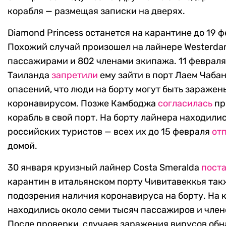
корабля — размещая записки на дверях.
Diamond Princess останется на карантине до 19 ф
Похожий случай произошел на лайнере Westerda
пассажирами и 802 членами экипажа. 11 февраля
Таиланда
запретили
ему зайти в порт Лаем Чабан
опасений, что люди на борту могут быть заражен
коронавирусом. Позже Камбоджа
согласилась
пр
корабль в свой порт. На борту лайнера находили
российских туристов — всех их до 15 февраля
от
домой.
30 января круизный лайнер Costa Smeralda
пост
карантин в итальянском порту Чивитавеккья так
подозрения наличия коронавируса на борту. На 
находились около семи тысяч пассажиров и член
После проверки, случаев заражения вирусов об