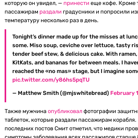
которую он увидел, —
принести
еще кофе. Кроме т
пассажирам
раздали
градусники и попросили из
температуру несколько раз в день.
Tonight’s dinner made up for the misses at lunc
some. Miso soup, ceviche over lettuce, tasty ris
tender beef stew, & delicious cake. With ramen,
KitKats, and bananas for between meals. I haven
reached the «no mas» stage, but I imagine som
pic.twitter.com/y86hs5pqTU
— Matthew Smith (@mjswhitebread)
February 
Также мужчина
опубликовал
фотографии защитн
таблеток, которые раздали пассажирам корабля. 
последних постов Смит отметил, что медики про
симптомы заболевания всех пассажиров старше 8