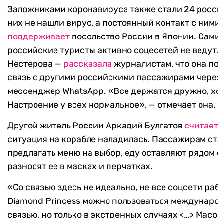
Заложниками коронавируса также стали 24 росс
них не нашли вирус, а постоянный контакт с ним
поддерживает
посольство России в Японии. Сам
российские туристы активно соцесетей не ведут
Нестерова —
рассказала
журналистам, что она п
связь с другими российскими пассажирами чере
мессенджер WhatsApp. «Все держатся дружно, х
Настроение у всех нормальное», — отмечает она.
Другой житель России Аркадий Булгатов
считает
ситуация на корабле наладилась. Пассажирам с
предлагать меню на выбор, еду оставляют рядом 
разносят ее в масках и перчатках.
«Со связью здесь не идеально, не все соцсети ра
Diamond Princess можно пользоваться междунар
связью, но только в экстренных случаях <…> Масо