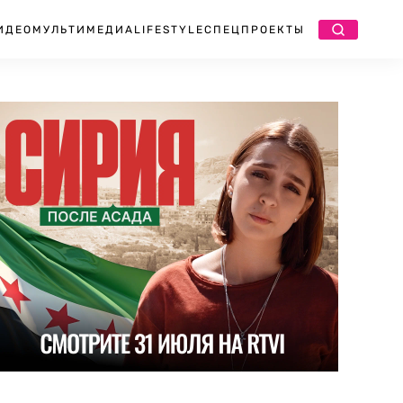
ИДЕО
МУЛЬТИМЕДИА
LIFESTYLE
СПЕЦПРОЕКТЫ