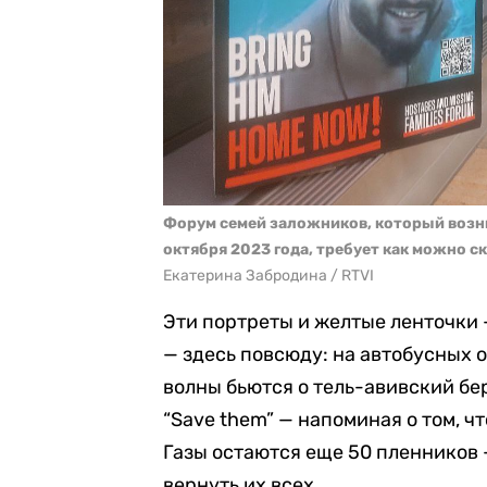
Форум семей заложников, который возни
октября 2023 года, требует как можно с
Екатерина Забродина / RTVI
Эти портреты и желтые ленточки
— здесь повсюду: на автобусных 
волны бьются о тель-авивский бе
“Save them” — напоминая о том, чт
Газы остаются еще 50 пленников
вернуть их всех.