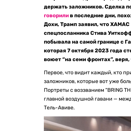
держать заложников. Сделка по
говорили
в последние дни, пох
Дохи,
Трамп заявил, что ХАМАС н
спецпосланника Стива Уиткоффа
побывала на самой границе с Га
которая 7 октября 2023 года с
воюет “на семи фронтах”, веря
Первое, что видит каждый, кто пр
заложников, которые вот уже бол
Портреты с воззванием “BRING T
главной воздушной гавани — меж
Тель-Авиве.