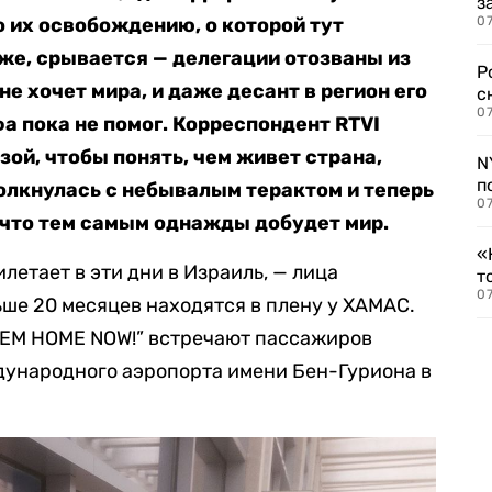
з
 их освобождению, о которой тут
07
оже, срывается —
делегации отозваны из
Р
е хочет мира, и даже десант в регион его
с
07
 пока не помог. Корреспондент RTVI
зой, чтобы понять, чем живет страна,
N
п
толкнулась с небывалым терактом и теперь
07
, что тем самым однажды добудет мир.
«
илетает в эти дни в Израиль, — лица
т
07
ьше 20 месяцев находятся в плену у ХАМАС.
HEM HOME NOW!” встречают пассажиров
дународного аэропорта имени Бен-Гуриона в