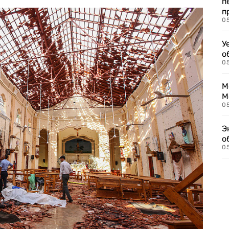
п
п
0
У
о
0
М
М
05
Э
о
05