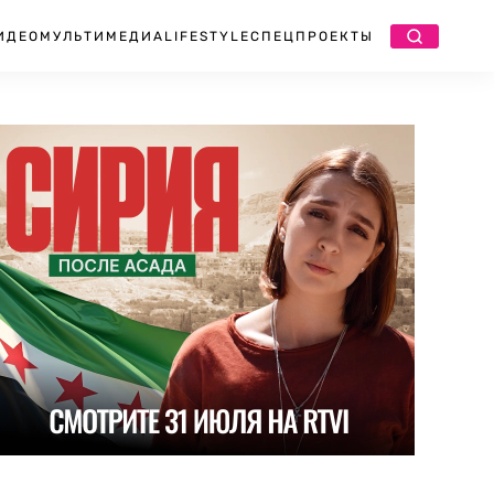
ИДЕО
МУЛЬТИМЕДИА
LIFESTYLE
СПЕЦПРОЕКТЫ