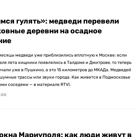
мся гулять»: медведи перевели
овные деревни на осадное
ние
месяцы медведи уже приблизились вплотную к Москве: если
але лета хищники появлялись в Талдоме и Дмитрове, то теперь
чали уже в Пушкино, а это 15 километров до МКАДа. Медведей
 шумные трассы или звуки города. Как живется в Подмосковье
ыми соседями — в материале RTVI.
7:00
окна Мариуполя: как люди живут в