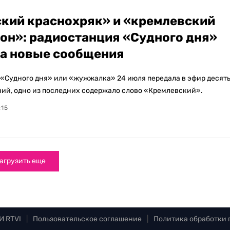
кий краснохряк» и «кремлевский
он»: радиостанция «Судного дня»
а новые сообщения
«Судного дня» или «жужжалка» 24 июля передала в эфир десят
ий, одно из последних содержало слово «Кремлевский».
:15
агрузить еще
И RTVI
|
Пользовательское соглашение
|
Политика обработки