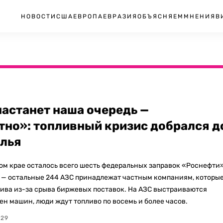
НОВОСТИ
США
ЕВРОПА
ЕВРАЗИЯ
ОБЪЯСНЯЕМ
МНЕНИЯ
В
настанет наша очередь —
тно»: топливный кризис добрался д
лья
ом крае осталось всего шесть федеральных заправок «Роснефти
н — остальные 244 АЗС принадлежат частным компаниям, которы
ива из-за срыва биржевых поставок. На АЗС выстраиваются
ен машин, люди ждут топливо по восемь и более часов.
:29