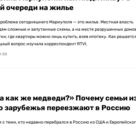
й очереди на жилье
проблема сегодняшнего Мариуполя — это жилье. Местная власть
дям сложные и запутанные схемы, а на месте разрушенных домо
ки, где квартиры можно лишь купить, взяв ипотеку. Как решаетс
щный вопрос изучала корреспондент RTVI.
8:55
 а как же медведи?» Почему семьи и
о зарубежья переезжают в Россию
 с теми, кто недавно перебрался в Россию из США и Европейско