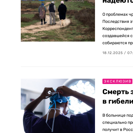
надеютс
О проблемах чр
Последствия эт
Корреспондент
создавшейся си
собираются пр
18.12.2025 / 07
ЭКСКЛЮЗИВ
Смерть 
в гибел
В больнице по
специально пр
получит в Рос