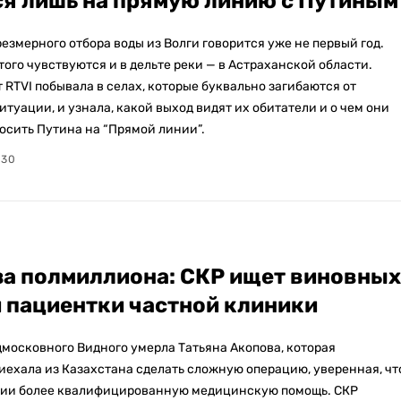
я лишь на прямую линию с Путиным
езмерного отбора воды из Волги говорится уже не первый год.
ого чувствуются и в дельте реки — в Астраханской области.
 RTVI побывала в селах, которые буквально загибаются от
туации, и узнала, какой выход видят их обитатели и о чем они
осить Путина на “Прямой линии”.
:30
за полмиллиона: СКР ищет виновных
и пациентки частной клиники
дмосковного Видного умерла Татьяна Акопова, которая
иехала из Казахстана сделать сложную операцию, уверенная, чт
сии более квалифицированную медицинскую помощь. СКР