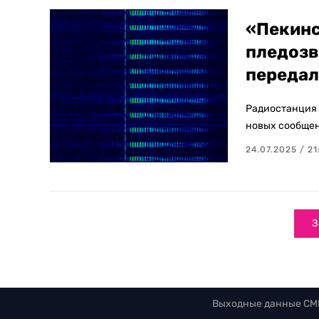
«Пекинс
пледозв
передал
Радиостанция 
новых сообщен
24.07.2025 / 21
З
Выходные данные СМ