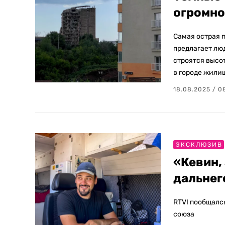
огромно
Самая острая 
предлагает лю
строятся высот
в городе жили
18.08.2025 / 0
ЭКСКЛЮЗИВ
«Кевин,
дальнег
RTVI пообщался
союза