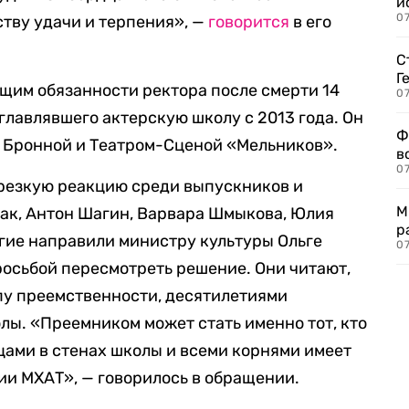
и
0
тву удачи и терпения», —
говорится
в его
С
Г
им обязанности ректора после смерти 14
07
главлявшего актерскую школу с 2013 года. Он
Ф
й Бронной и Театром-Сценой «Мельников».
в
07
резкую реакцию среди выпускников и
М
ак, Антон Шагин, Варвара Шмыкова, Юлия
р
гие направили министру культуры Ольге
07
осьбой пересмотреть решение. Они читают,
пу преемственности, десятилетиями
ы. «Преемником может стать именно тот, кто
ами в стенах школы и всеми корнями имеет
и МХАТ», — говорилось в обращении.