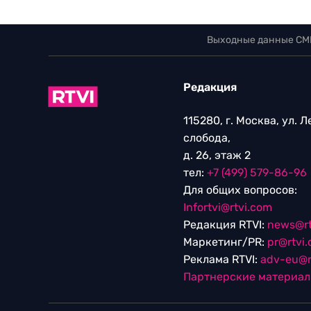
Выходные данные СМ
Редакция
115280, г. Москва, ул. 
слобода,
д. 26, этаж 2
тел:
+7 (499) 579-86-96
Для общих вопросов:
Infortvi@rtvi.com
Редакция RTVI:
news@rt
Маркетинг/PR:
pr@rtvi
Реклама RTVI:
adv-eu@r
Партнерские материа