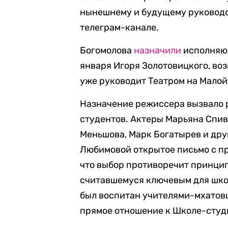
нынешнему и будущему руководс
телеграм-канале.
Богомолова
назначили
исполняющ
января Игоря Золотовицкого, воз
уже руководит Театром на Мало
Назначение режиссера вызвало 
студентов. Актеры Марьяна Спив
Меньшова, Марк Богатырев и дру
Любимовой открытое письмо с пр
что выбор противоречит принци
считавшемуся ключевым для школ
был воспитан учителями-мхатовц
прямое отношение к Школе-студи