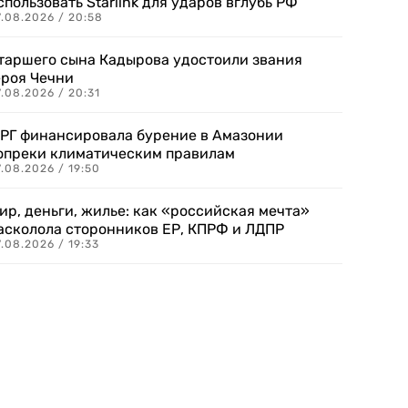
спользовать Starlink для ударов вглубь РФ
7.08.2026 / 20:58
таршего сына Кадырова удостоили звания
ероя Чечни
.08.2026 / 20:31
РГ финансировала бурение в Амазонии
опреки климатическим правилам
.08.2026 / 19:50
ир, деньги, жилье: как «российская мечта»
асколола сторонников ЕР, КПРФ и ЛДПР
.08.2026 / 19:33