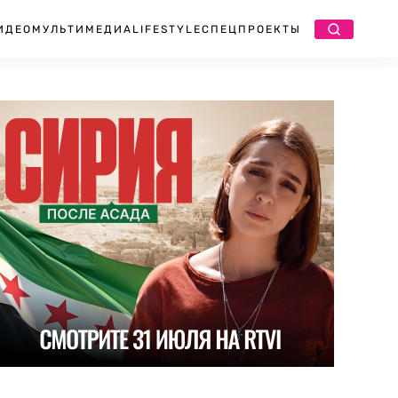
ИДЕО
МУЛЬТИМЕДИА
LIFESTYLE
СПЕЦПРОЕКТЫ