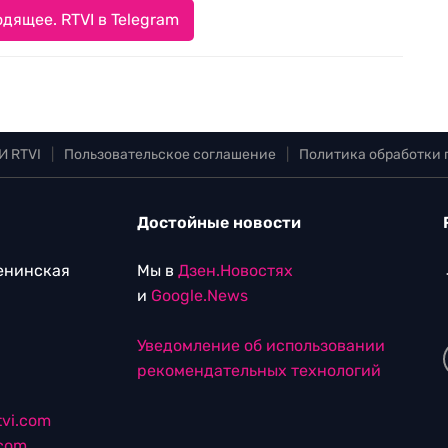
дящее. RTVI в Telegram
И RTVI
|
Пользовательское соглашение
|
Политика обработки
Достойные новости
Ленинская
Мы в
Дзен.Новостях
и
Google.News
Уведомление об использовании
рекомендательных технологий
vi.com
.com