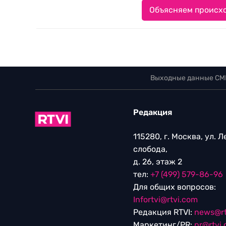
Объясняем происхо
Выходные данные СМ
Редакция
115280, г. Москва, ул. 
слобода,
д. 26, этаж 2
тел:
+7 (499) 579-86-96
Для общих вопросов:
Infortvi@rtvi.com
Редакция RTVI:
news@rt
Маркетинг/PR:
pr@rtvi