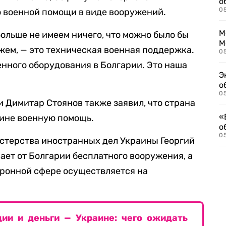
о
0
 военной помощи в виде вооружений.
М
ольше не имеем ничего, что можно было бы
М
ожем, — это техническая военная поддержка.
05
нного оборудования в Болгарии. Это наша
Э
о
05
 Димитар Стоянов также заявил, что страна
«
аине военную помощь.
о
05
стерства иностранных дел Украины Георгий
чает от Болгарии бесплатного вооружения, а
оронной сфере осуществляется на
ии и деньги — Украине: чего ожидать