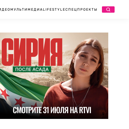
ИДЕО
МУЛЬТИМЕДИА
LIFESTYLE
СПЕЦПРОЕКТЫ