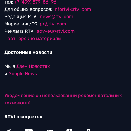
тел:
+7 (499) 579-86-96
Для общих вопросов:
Infortvi@rtvi.com
Редакция RTVI:
news@rtvi.com
Маркетинг/PR:
pr@rtvi.com
Реклама RTVI:
adv-eu@rtvi.com
Партнерские материалы
Достойные новости
Мы в
Дзен.Новостях
и
Google.News
Уведомление об использовании рекомендательных
технологий
RTVI в соцсетях