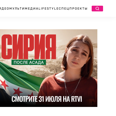
ИДЕО
МУЛЬТИМЕДИА
LIFESTYLE
СПЕЦПРОЕКТЫ