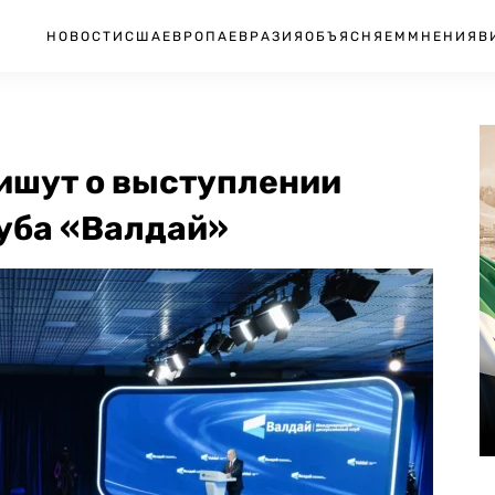
НОВОСТИ
США
ЕВРОПА
ЕВРАЗИЯ
ОБЪЯСНЯЕМ
МНЕНИЯ
В
ишут о выступлении
луба «Валдай»