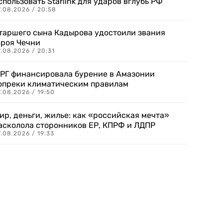
спользовать Starlink для ударов вглубь РФ
7.08.2026 / 20:58
таршего сына Кадырова удостоили звания
ероя Чечни
.08.2026 / 20:31
РГ финансировала бурение в Амазонии
опреки климатическим правилам
.08.2026 / 19:50
ир, деньги, жилье: как «российская мечта»
асколола сторонников ЕР, КПРФ и ЛДПР
.08.2026 / 19:33