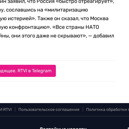
н заявил, что Россия «быстро отреагирует»,
ву, сославшись на «милитаризацию
ую истерией». Также он сказал, что Москва
ную конфронтацию». «Все страны НАТО
йны, они этого даже не скрывают», — добавил
дящее. RTVI в Telegram
И RTVI
|
Пользовательское соглашение
|
Политика обработки