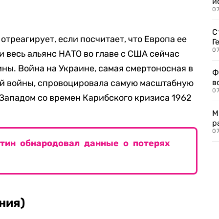
и
0
С
 отреагирует, если посчитает, что Европа ее
Г
07
ти весь альянс НАТО во главе с США сейчас
ины. Война на Украине, самая смертоносная в
Ф
ой войны, спровоцировала самую масштабную
в
07
Западом со времен Карибского кризиса 1962
М
р
07
утин обнародовал данные о потерях
ния)