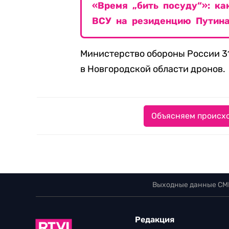
«Время „бить посуду“»: ка
ВСУ на резиденцию Путин
Министерство обороны России 31
в Новгородской области дронов.
Объясняем происхо
Выходные данные СМ
Редакция