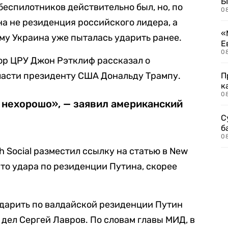
Б
беспилотников действительно был, но, по
0
а не резиденция российского лидера, а
«
ому Украина уже пыталась ударить ранее.
Е
0
ор ЦРУ Джон Рэтклиф рассказал о
ласти президенту США Дональду Трампу.
П
к
0
о нехорошо», — заявил американский
С
б
0
h Social разместил ссылку на статью в New
 что удара по резиденции Путина, скорее
 ударить по валдайской резиденции Путин
дел Сергей Лавров. По словам главы МИД, в