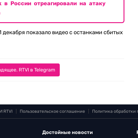
к в России отреагировали на атаку
а
 декабря показало видео с останками сбитых
дящее. RTVI в Telegram
И RTVI
|
Пользовательское соглашение
|
Политика обработки
Достойные новости