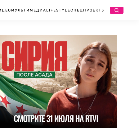
ИДЕО
МУЛЬТИМЕДИА
LIFESTYLE
СПЕЦПРОЕКТЫ