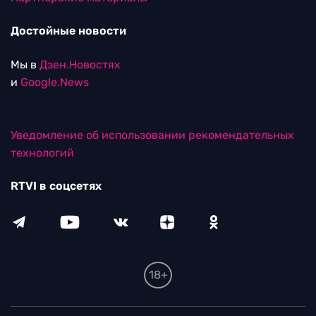
Достойные новости
Мы в
Дзен.Новостях
и
Google.News
Уведомление об использовании рекомендательных
технологий
RTVI в соцсетях
18+