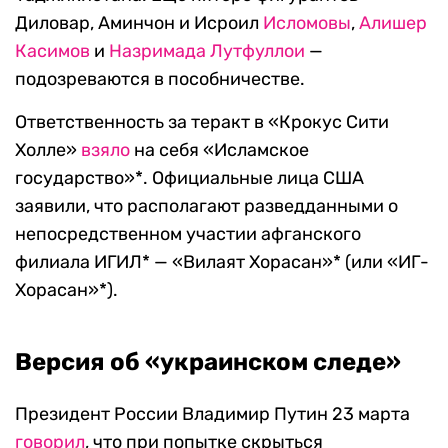
Диловар, Аминчон и Исроил
Исломовы
,
Алишер
Касимов
и
Назримада Лутфуллои
—
подозреваются в пособничестве.
Ответственность за теракт в «Крокус Сити
Холле»
взяло
на себя «Исламское
государство»*. Официальные лица США
заявили, что располагают разведданными о
непосредственном участии афганского
филиала ИГИЛ* — «Вилаят Хорасан»* (или «ИГ-
Хорасан»*).
Версия об «украинском следе»
Президент России Владимир Путин 23 марта
говорил
, что при попытке скрыться