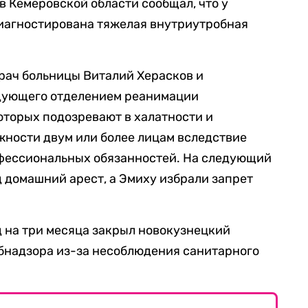
 Кемеровской области сообщал, что у
иагностирована тяжелая внутриутробная
рач больницы Виталий Херасков и
дующего отделением реанимации
оторых подозревают в халатности и
жности двум или более лицам вследствие
фессиональных обязанностей. На следующий
д домашний арест, а Эмиху избрали запрет
уд на три месяца закрыл новокузнецкий
бнадзора из-за несоблюдения санитарного