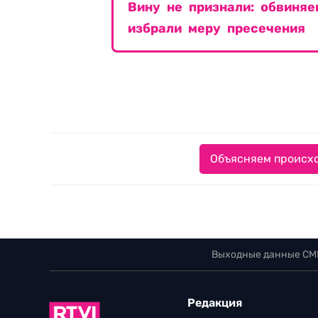
Вину не признали: обвиня
избрали меру пресечения
Объясняем происхо
Выходные данные СМ
Редакция