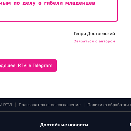
емым по делу о гибели младенцев
Генри Достоевский
Связаться с автором
дящее. RTVI в Telegram
И RTVI
|
Пользовательское соглашение
|
Политика обработки
Достойные новости