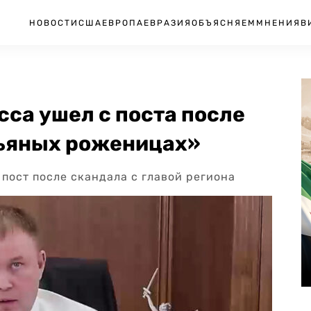
НОВОСТИ
США
ЕВРОПА
ЕВРАЗИЯ
ОБЪЯСНЯЕМ
МНЕНИЯ
В
са ушел с поста после
пьяных роженицах»
пост после скандала с главой региона