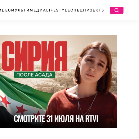
ИДЕО
МУЛЬТИМЕДИА
LIFESTYLE
СПЕЦПРОЕКТЫ