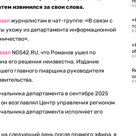
п
атем извинился за свои слова.
07
«
азал
журналистам в чат-группе: «В связи с
т
оты ухожу из департамента информационной
07
дничество».
«
о
азал
NGS42.RU, что Романов ушел по
07
на его решения неизвестна. Издание
ывшего главного пиарщика руководителя
R
о
авительства.
07
ачальника департамента в сентябре 2025
да он возглавлял Центр управления регионом
ачальника департамента исполняет его
на следующий день после прямого эфира, в