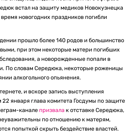
редюк встал на защиту медиков Новокузнецка
о время новогодних праздников погибли
ждении прошло более 140 родов и большинство
выми, при этом некоторые матери погибших
бследования, а новорожденные попали в
и. По словам Середюка, некоторые роженицы
янии алкогольного опьянения.
тернете, и вскоре запись выступления
 22 января глава комитета Госдумы по защите
елеграм-канале
призвала
к отставке Середюка,
и неуважительны по отношению к матерям,
ются попыткой скрыть бездействие властей.