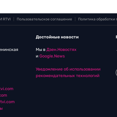
И RTVI
|
Пользовательское соглашение
|
Политика обработки
Достойные новости
Ленинская
Мы в
Дзен.Новостях
и
Google.News
Уведомление об использовании
рекомендательных технологий
vi.com
.com
tvi.com
лы