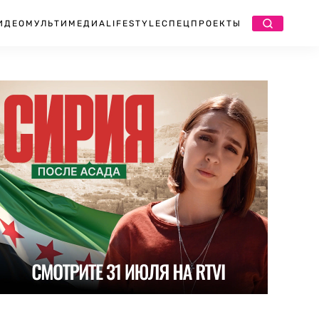
ИДЕО
МУЛЬТИМЕДИА
LIFESTYLE
СПЕЦПРОЕКТЫ