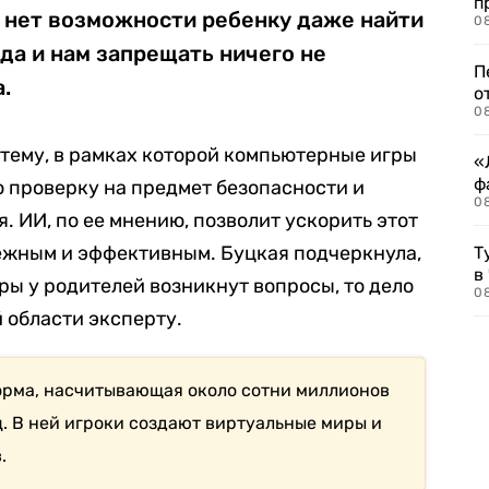
п
о нет возможности ребенку даже найти
08
гда и нам запрещать ничего не
П
.
о
08
тему, в рамках которой компьютерные игры
«
ф
 проверку на предмет безопасности и
0
. ИИ, по ее мнению, позволит ускорить этот
дежным и эффективным. Буцкая подчеркнула,
Т
в
уры у родителей возникнут вопросы, то дело
08
 области эксперту.
орма, насчитывающая около сотни миллионов
ц. В ней игроки создают виртуальные миры и
.