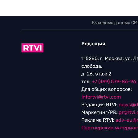
Выходные данные СМ
Редакция
115280, г. Москва, ул. 
слобода,
д. 26, этаж 2
тел:
+7 (499) 579-86-96
Для общих вопросов:
Infortvi@rtvi.com
Редакция RTVI:
news@rt
Маркетинг/PR:
pr@rtvi
Реклама RTVI:
adv-eu@r
Партнерские материа