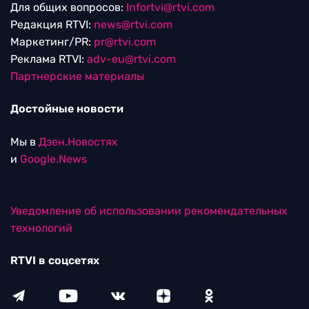
Для общих вопросов:
Infortvi@rtvi.com
Редакция RTVI:
news@rtvi.com
Маркетинг/PR:
pr@rtvi.com
Реклама RTVI:
adv-eu@rtvi.com
Партнерские материалы
Достойные новости
Мы в
Дзен.Новостях
и
Google.News
Уведомление об использовании рекомендательных
технологий
RTVI в соцсетях