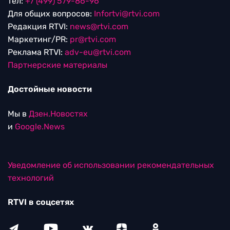
тел:
+7 (499) 579-86-96
Для общих вопросов:
Infortvi@rtvi.com
Редакция RTVI:
news@rtvi.com
Маркетинг/PR:
pr@rtvi.com
Реклама RTVI:
adv-eu@rtvi.com
Партнерские материалы
Достойные новости
Мы в
Дзен.Новостях
и
Google.News
Уведомление об использовании рекомендательных
технологий
RTVI в соцсетях