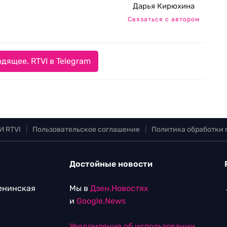
Дарья Кирюхина
Связаться с автором
дящее. RTVI в Telegram
И RTVI
|
Пользовательское соглашение
|
Политика обработки
Достойные новости
Ленинская
Мы в
Дзен.Новостях
и
Google.News
Уведомление об использовании