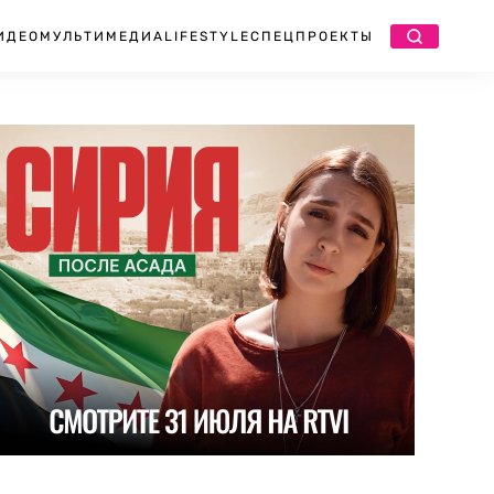
ИДЕО
МУЛЬТИМЕДИА
LIFESTYLE
СПЕЦПРОЕКТЫ