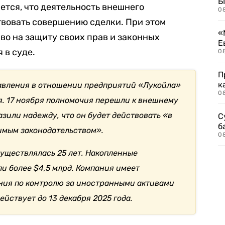
Б
ется, что деятельность внешнего
0
твовать совершению сделки. При этом
«
во на защиту своих прав и законных
Е
 в суде.
0
П
к
авления в отношении предприятий «Лукойла»
0
я. 17 ноября полномочия перешли к внешнему
зили надежду, что он будет действовать «в
С
б
имым законодательством».
0
существлялась 25 лет. Накопленные
ли более $4,5 млрд. Компания имеет
ния по контролю за иностранными активами
ействует до 13 декабря 2025 года.