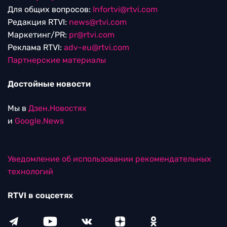
Для общих вопросов:
Infortvi@rtvi.com
Редакция RTVI:
news@rtvi.com
Маркетинг/PR:
pr@rtvi.com
Реклама RTVI:
adv-eu@rtvi.com
Партнерские материалы
Достойные новости
Мы в
Дзен.Новостях
и
Google.News
Уведомление об использовании рекомендательных
технологий
RTVI в соцсетях