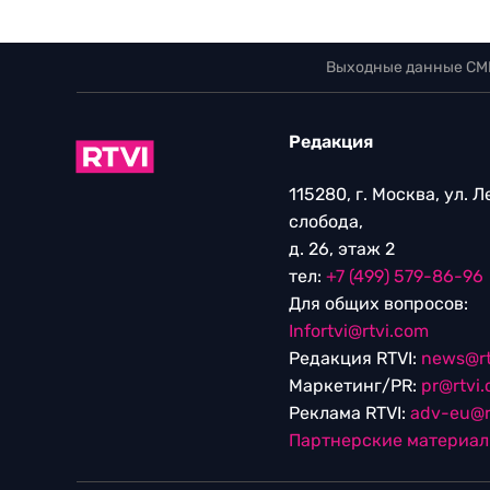
Выходные данные СМ
Редакция
115280, г. Москва, ул. 
слобода,
д. 26, этаж 2
тел:
+7 (499) 579-86-96
Для общих вопросов:
Infortvi@rtvi.com
Редакция RTVI:
news@rt
Маркетинг/PR:
pr@rtvi
Реклама RTVI:
adv-eu@r
Партнерские материа