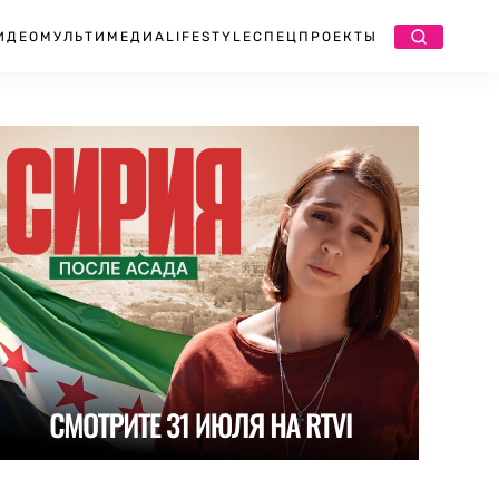
ИДЕО
МУЛЬТИМЕДИА
LIFESTYLE
СПЕЦПРОЕКТЫ