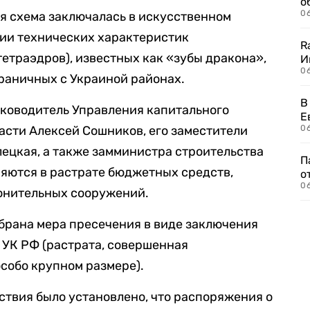
о
06
я схема заключалась в искусственном
ии технических характеристик
R
етраэдров), известных как «зубы дракона»,
И
0
раничных с Украиной районах.
В
уководитель Управления капитального
Е
асти Алексей Сошников, его заместители
06
ецкая, а также замминистра строительства
П
яются в растрате бюджетных средств,
о
06
онительных сооружений.
брана мера пресечения в виде заключения
0 УК РФ (растрата, совершенная
особо крупном размере).
ствия было установлено, что распоряжения о