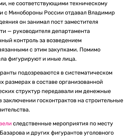
ами, не соответствующими техническому
ии с Минобороны России отдавал Владимир
деяния он занимал пост заместителя
сти — руководителя департамента
чный контроль за возведением
вязанными с этим закупками. Помимо
ела фигурируют и иные лица.
уранты подозреваются в систематическом
ых размерах в составе организованной
еских структур передавали им денежные
 в заключении госконтрактов на строительные
вительства.
вели
следственные мероприятия по месту
Базарова и других фигурантов уголовного