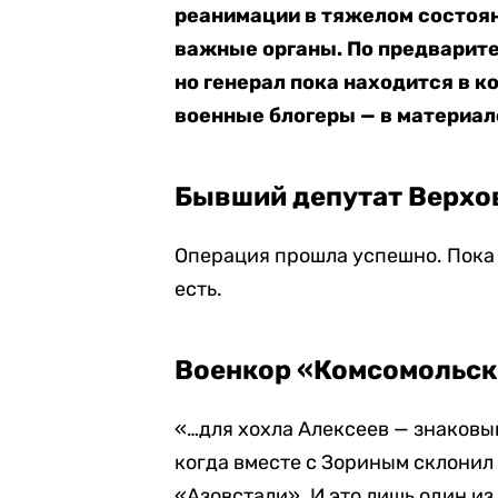
реанимации в тяжелом состоян
важные органы. По предварит
но генерал пока находится в к
военные блогеры — в материале
Бывший депутат Верхов
Операция прошла успешно. Пока
есть.
Военкор «Комсомольск
«…для хохла Алексеев — знаковый
когда вместе с Зориным склонил
«Азовстали». И это лишь один и