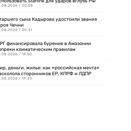
спользовать Starlink для ударов вглубь РФ
7.08.2026 / 20:58
таршего сына Кадырова удостоили звания
ероя Чечни
.08.2026 / 20:31
РГ финансировала бурение в Амазонии
опреки климатическим правилам
.08.2026 / 19:50
ир, деньги, жилье: как «российская мечта»
асколола сторонников ЕР, КПРФ и ЛДПР
.08.2026 / 19:33