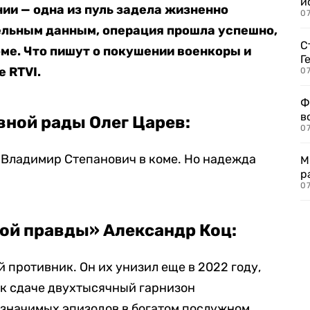
и
ии — одна из пуль задела жизненно
0
ельным данным, операция прошла успешно,
С
оме. Что пишут о покушении военкоры и
Г
 RTVI.
07
Ф
в
ной рады Олег Царев:
07
 Владимир Степанович в коме. Но надежда
М
р
07
ой правды» Александр Коц:
 противник. Он их унизил еще в 2022 году,
 к сдаче двухтысячный гарнизон
з значимых эпизодов в богатом послужном