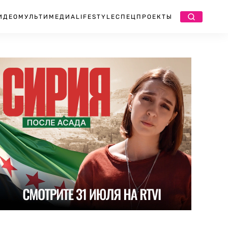
ИДЕО
МУЛЬТИМЕДИА
LIFESTYLE
СПЕЦПРОЕКТЫ