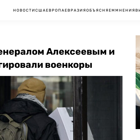
НОВОСТИ
США
ЕВРОПА
ЕВРАЗИЯ
ОБЪЯСНЯЕМ
МНЕНИЯ
В
генералом Алексеевым и
агировали военкоры