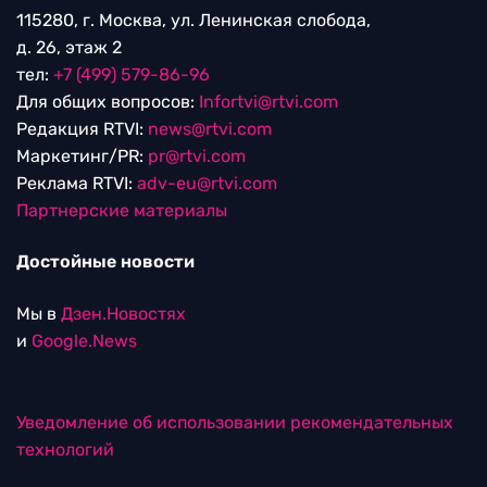
115280, г. Москва, ул. Ленинская слобода,
д. 26, этаж 2
тел:
+7 (499) 579-86-96
Для общих вопросов:
Infortvi@rtvi.com
Редакция RTVI:
news@rtvi.com
Маркетинг/PR:
pr@rtvi.com
Реклама RTVI:
adv-eu@rtvi.com
Партнерские материалы
Достойные новости
Мы в
Дзен.Новостях
и
Google.News
Уведомление об использовании рекомендательных
технологий