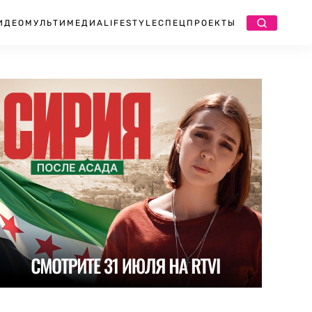
ИДЕО
МУЛЬТИМЕДИА
LIFESTYLE
СПЕЦПРОЕКТЫ