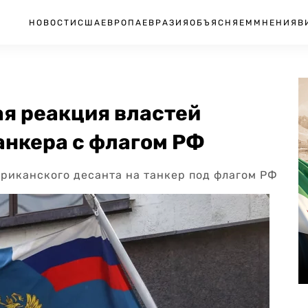
НОВОСТИ
США
ЕВРОПА
ЕВРАЗИЯ
ОБЪЯСНЯЕМ
МНЕНИЯ
В
ая реакция властей
анкера с флагом РФ
риканского десанта на танкер под флагом РФ