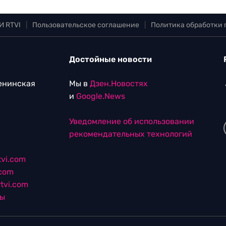
И RTVI
|
Пользовательское соглашение
|
Политика обработки
Достойные новости
Ленинская
Мы в
Дзен.Новостях
и
Google.News
Уведомление об использовании
рекомендательных технологий
vi.com
.com
tvi.com
лы