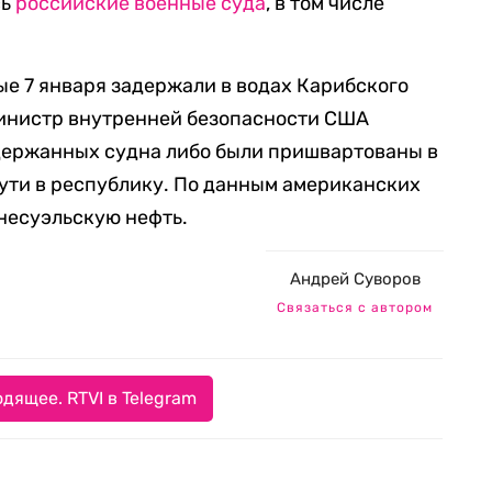
сь
российские военные суда
, в том числе
ые 7 января задержали в водах Карибского
Министр внутренней безопасности США
адержанных судна либо были пришвартованы в
пути в республику. По данным американских
несуэльскую нефть.
Андрей Суворов
Связаться с автором
дящее. RTVI в Telegram