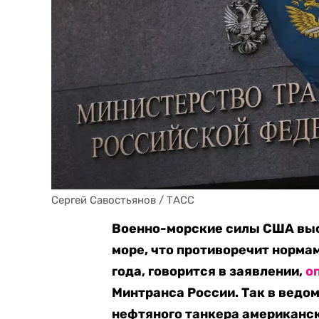
Сергей Савостьянов / ТАСС
Военно-морские силы США выс
море, что противоречит норма
года, говорится в заявлении,
о
Минтранса России. Так в вед
нефтяного танкера американс