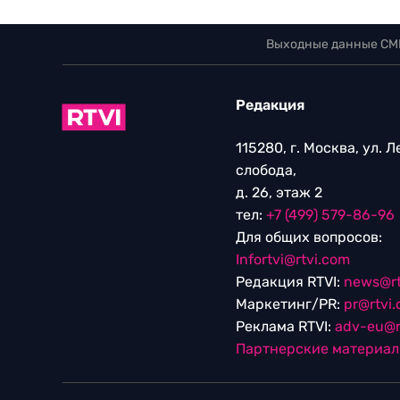
Выходные данные СМ
Редакция
115280, г. Москва, ул. 
слобода,
д. 26, этаж 2
тел:
+7 (499) 579-86-96
Для общих вопросов:
Infortvi@rtvi.com
Редакция RTVI:
news@rt
Маркетинг/PR:
pr@rtvi
Реклама RTVI:
adv-eu@r
Партнерские материа