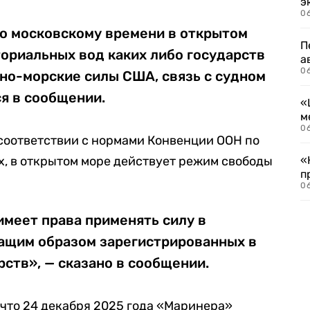
э
06
по московскому времени в открытом
П
ориальных вод каких либо государств
а
06
но-морские силы США, связь с судном
ся в сообщении.
«
м
06
 соответствии с нормами Конвенции ООН по
ах, в открытом море действует режим свободы
«
п
06
имеет права применять силу в
ащим образом зарегистрированных в
ств», — сказано в сообщении.
 что 24 декабря 2025 года «Маринера»