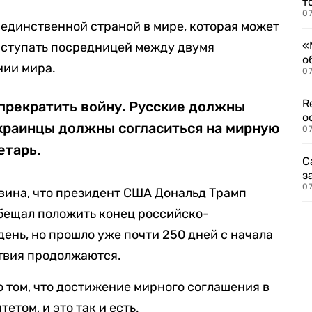
т
07
 единственной страной в мире, которая может
«
выступать посредницей между двумя
о
нии мира.
07
R
 прекратить войну. Русские должны
о
украинцы должны согласиться на мирную
07
етарь.
С
з
07
лвина, что президент США Дональд Трамп
бещал положить конец российско-
ень, но прошло уже почти 250 дней с начала
ствия продолжаются.
о том, что достижение мирного соглашения в
етом, и это так и есть.