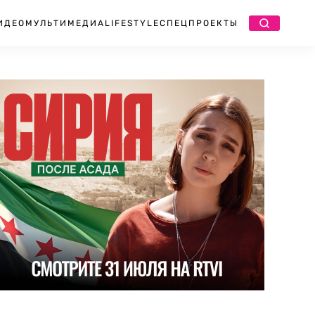
ИДЕО
МУЛЬТИМЕДИА
LIFESTYLE
СПЕЦПРОЕКТЫ