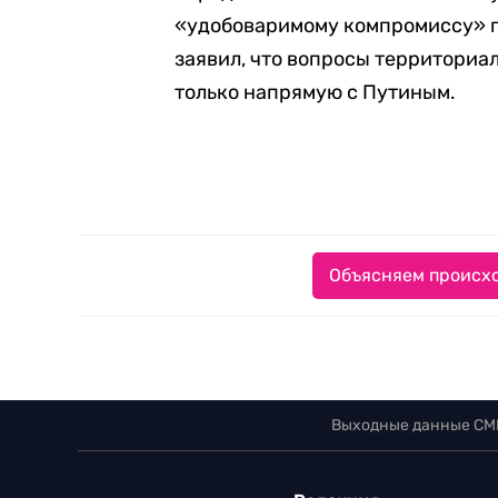
«удобоваримому компромиссу» п
заявил, что вопросы территориа
только напрямую с Путиным.
Объясняем происхо
Выходные данные СМ