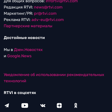
Для общих вопросов:
Infortvi@rtvi.com
Редакция RTVI:
news@rtvi.com
Маркетинг/PR:
pr@rtvi.com
Реклама RTVI:
adv-eu@rtvi.com
Партнерские материалы
Достойные новости
Мы в
Дзен.Новостях
и
Google.News
Уведомление об использовании рекомендательных
технологий
RTVI в соцсетях