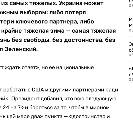
о
 из самых тяжелых. Украина может
0
ложным выбором: либо потеря
М
отери ключевого партнера, либо
М
 крайне тяжелая зима — самая тяжелая
05
знь без свободы, без достоинства, без
Э
л Зеленский.
о
05
ут ждать ответ», но ее национальные
«
о
05
ет работать с США и другими партнерами ради
ий». Президент добавил, что всю следующую
24 на 7» и бороться за то, чтобы в мирном
ньшей мере два» пункта — «достоинство и