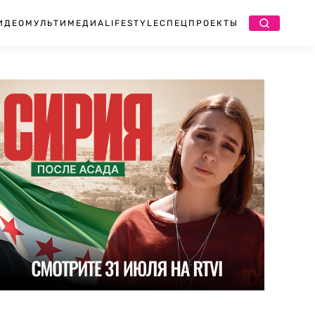
ИДЕО
МУЛЬТИМЕДИА
LIFESTYLE
СПЕЦПРОЕКТЫ