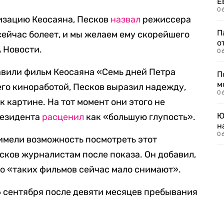
Е
06
изацию Кеосаяна, Песков
назвал
режиссера
П
 сейчас болеет, и мы желаем ему скорейшего
о
А Новости.
06
тавили фильм Кеосаяна «Семь дней Петра
П
м
го киноработой, Песков выразил надежду,
06
к картине. На тот момент они этого не
Ю
резидента
расценил
как «большую глупость».
н
06
 имели возможность посмотреть этот
сков журналистам после показа. Он добавил,
что «таких фильмов сейчас мало снимают».
6 сентября после девяти месяцев пребывания