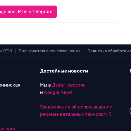
дящее. RTVI в Telegram
И RTVI
|
Пользовательское соглашение
|
Политика обработки
Достойные новости
Ленинская
Мы в
Дзен.Новостях
и
Google.News
Уведомление об использовании
рекомендательных технологий
vi.com