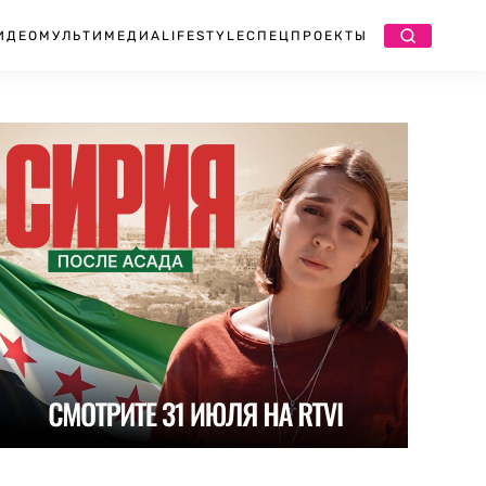
ИДЕО
МУЛЬТИМЕДИА
LIFESTYLE
СПЕЦПРОЕКТЫ