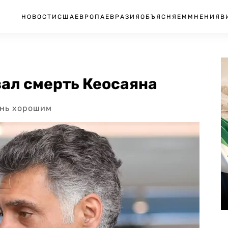
НОВОСТИ
США
ЕВРОПА
ЕВРАЗИЯ
ОБЪЯСНЯЕМ
МНЕНИЯ
В
ал смерть Кеосаяна
ень хорошим