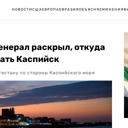
НОВОСТИ
США
ЕВРОПА
ЕВРАЗИЯ
ОБЪЯСНЯЕМ
МНЕНИЯ
В
енерал раскрыл, откуда
вать Каспийск
гестану со стороны Каспийского моря