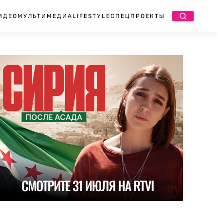
ИДЕО
МУЛЬТИМЕДИА
LIFESTYLE
СПЕЦПРОЕКТЫ