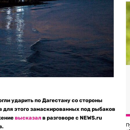
гли ударить по Дагестану со стороны
в для этого замаскированных под рыбаков
жение
высказал
в разговоре с NEWS.ru
П
в.