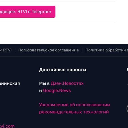
дящее. RTVI в Telegram
И RTVI
|
Пользовательское соглашение
|
Политика обработки
Достойные новости
Ленинская
Мы в
Дзен.Новостях
и
Google.News
Уведомление об использовании
рекомендательных технологий
vi.com