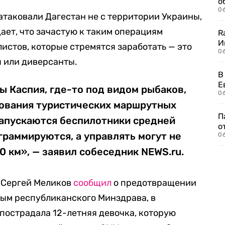
о
06
атаковали Дагестан не с территории Украины,
ает, что зачастую к таким операциям
R
И
стов, которые стремятся заработать — это
0
 или диверсанты.
В
Е
ы Каспия, где-то под видом рыбаков,
06
зования туристических маршрутных
П
запускаются беспилотники средней
о
граммируются, а управлять могут не
06
30 км», — заявил собеседник NEWS.ru.
а Сергей Меликов
сообщил
о предотвращении
ным республиканского Минздрава, в
 пострадала 12-летняя девочка, которую