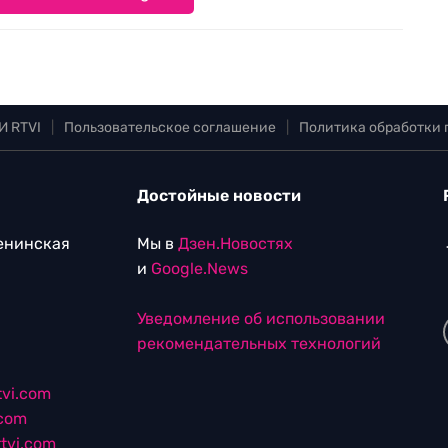
И RTVI
|
Пользовательское соглашение
|
Политика обработки
Достойные новости
Ленинская
Мы в
Дзен.Новостях
и
Google.News
Уведомление об использовании
рекомендательных технологий
vi.com
.com
tvi.com