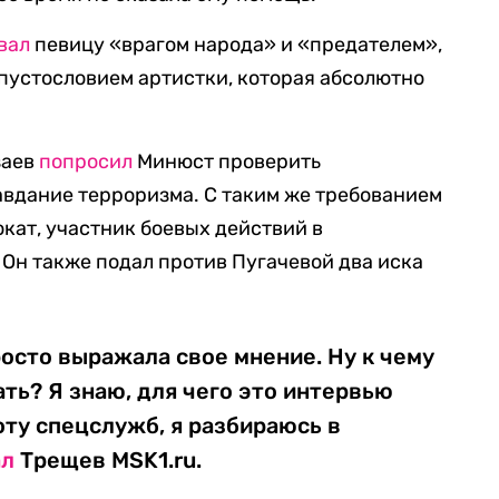
вал
певицу «врагом народа» и «предателем»,
 пустословием артистки, которая абсолютно
заев
попросил
Минюст проверить
авдание терроризма. С таким же требованием
кат, участник боевых действий в
Он также подал против Пугачевой два иска
росто выражала свое мнение. Ну к чему
ть? Я знаю, для чего это интервью
оту спецслужб, я разбираюсь в
ал
Трещев MSK1.ru.