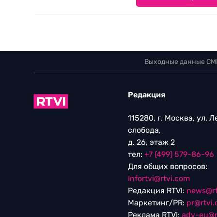
Выходные данные СМ
Редакция
115280, г. Москва, ул. 
слобода,
д. 26, этаж 2
тел:
+7 (499) 579-86-96
Для общих вопросов:
Infortvi@rtvi.com
Редакция RTVI:
news@rt
Маркетинг/PR:
pr@rtvi
Реклама RTVI:
adv-eu@r