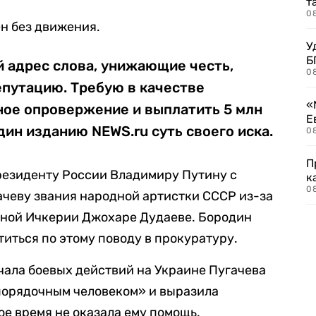
т
0
ен без движения.
У
Б
й адрес слова, унижающие честь,
0
епутацию. Требую в качестве
«
ное опровержение и выплатить 5 млн
Е
ин изданию NEWS.ru суть своего иска.
0
П
резиденту России Владимиру Путину с
к
0
ачеву звания народной артистки СССР из-за
нной Ичкерии Джохаре Дудаеве. Бородин
атиться по этому поводу в прокуратуру.
чала боевых действий на Украине Пугачева
порядочным человеком» и выразила
вое время не оказала ему помощь.