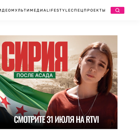
ИДЕО
МУЛЬТИМЕДИА
LIFESTYLE
СПЕЦПРОЕКТЫ