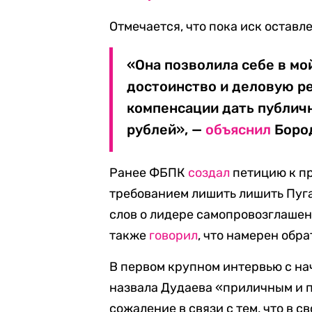
Отмечается, что пока иск оставл
«Она позволила себе в мо
достоинство и деловую р
компенсации дать публич
рублей», —
объяснил
Бород
Ранее ФБПК
создал
петицию к п
требованием лишить лишить Пуг
слов о лидере самопровозглаше
также
говорил
, что намерен обр
В первом крупном интервью с на
назвала Дудаева «приличным и 
сожаление в связи с тем, что в с