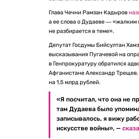
Глава Чечни Рамзан Кадыров
наз
а ее слова о Дудаеве ― «жалким
не разбирается в теме».
Депутат Госдумы Бийсултан Хам
высказывания Пугачевой на опр
в Генпрокуратуру обратился адво
Афганистане Александр Трещев. 
на 1,5 млрд рублей.
«Я посчитал, что она не п
там Дудаева было упомина
записывалось, я вижу раб
искусстве войны», —
сказ