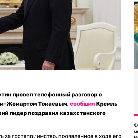
тин провел телефонный разговор с
ым-Жомартом Токаевым,
сообщил
Кремль
ский лидер поздравил казахстанского
Ф
м
ь за гостеприимство, проявленное в ходе его
Р