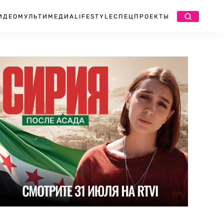
ИДЕО
МУЛЬТИМЕДИА
LIFESTYLE
СПЕЦПРОЕКТЫ