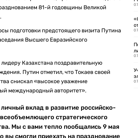
07
празднованием 81-й годовщины Великой
.
«
о
осы подготовки предстоящего визита Путина
07
заседания Высшего Евразийского
П
л
07
л
лидеру Казахстана поздравительную
У
ждения. Путин отметил, что Токаев своей
э
ства снискал «высокое уважение
07
ный международный авторитет».
 личный вклад в развитие российско-
 всеобъемлющего стратегического
ва. Мы с вами тепло пообщались 9 мая
то вы смогли приехать на празднование