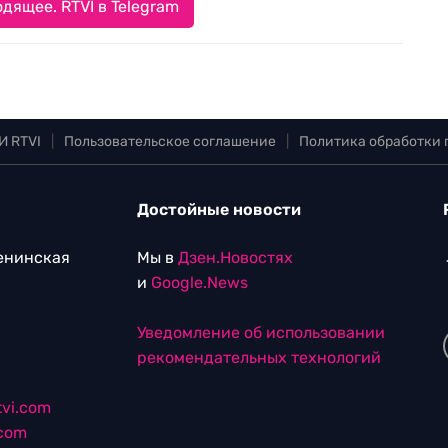
дящее. RTVI в Telegram
И RTVI
|
Пользовательское соглашение
|
Политика обработки
Достойные новости
Ленинская
Мы в
Дзен.Новостях
и
Google.News
Уведомление об использовании
рекомендательных технологий
vi.com
.com