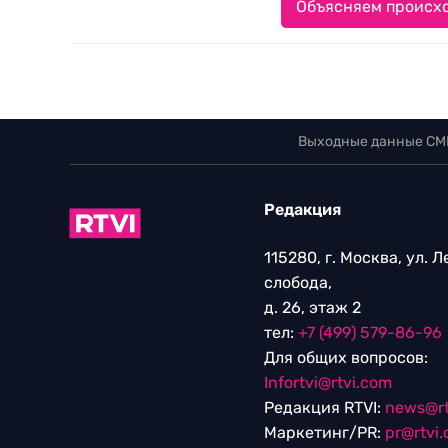
Объясняем происхо
Выходные данные СМ
Редакция
115280, г. Москва, ул. 
слобода,
д. 26, этаж 2
тел:
+7 (499) 579-86-96
Для общих вопросов:
Infortvi@rtvi.com
Редакция RTVI:
news@rt
Маркетинг/PR:
pr@rtvi