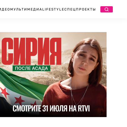
ИДЕО
МУЛЬТИМЕДИА
LIFESTYLE
СПЕЦПРОЕКТЫ