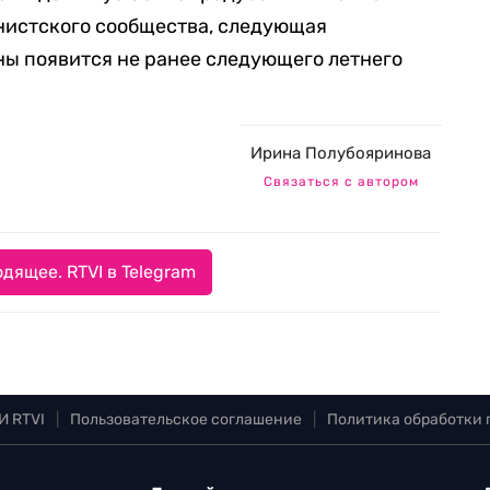
нистского сообщества, следующая
ы появится не ранее следующего летнего
Ирина Полубояринова
Связаться с автором
дящее. RTVI в Telegram
И RTVI
|
Пользовательское соглашение
|
Политика обработки