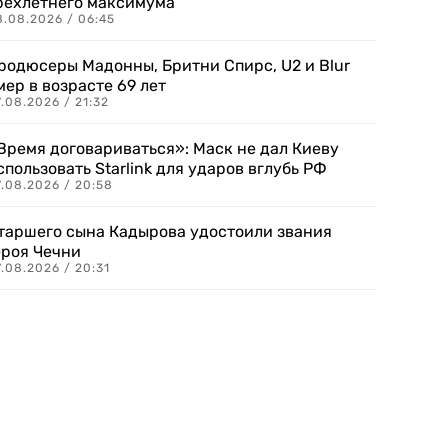
рехлетнего максимума
8.08.2026 / 06:45
родюсеры Мадонны, Бритни Спирс, U2 и Blur
мер в возрасте 69 лет
.08.2026 / 21:32
Время договариваться»: Маск не дал Киеву
спользовать Starlink для ударов вглубь РФ
7.08.2026 / 20:58
таршего сына Кадырова удостоили звания
ероя Чечни
.08.2026 / 20:31