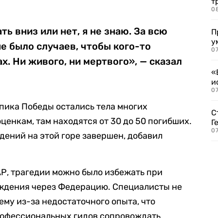
т
0
ть вниз или нет, я не знаю. За всю
П
у
е было случаев, чтобы кого-то
07
х. Ни живого, ни мертвого», — сказал
«
и
0
 пика Победы остались тела многих
С
оценкам, там находятся от 30 до 50 погибших.
Г
07
дений на этой горе завершен, добавил
Р, трагедии можно было избежать при
ждения через Федерацию. Специалисты не
ему из-за недостаточного опыта, что
рофессиональных гидов сопровождать