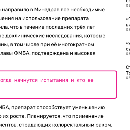
с
0
о направило в Минздрав все необходимые
шения на использование препарата
«
в
ла, что в течение последних трёх лет
0
е доклинические исследования, которые
«
ны, в том числе при её многократном
с
 главы ФМБА, подтверждена и высокая
08
С
Т
08
когда начнутся испытания и кто ее
МБА, препарат способствует уменьшению
 их роста. Планируется, что применение
циентов, страдающих колоректальным раком.