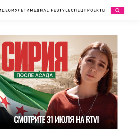
ИДЕО
МУЛЬТИМЕДИА
LIFESTYLE
СПЕЦПРОЕКТЫ