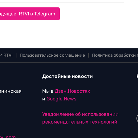
дящее. RTVI в Telegram
И RTVI
|
Пользовательское соглашение
|
Политика обработки
Достойные новости
Ленинская
Мы в
Дзен.Новостях
и
Google.News
Уведомление об использовании
рекомендательных технологий
vi.com