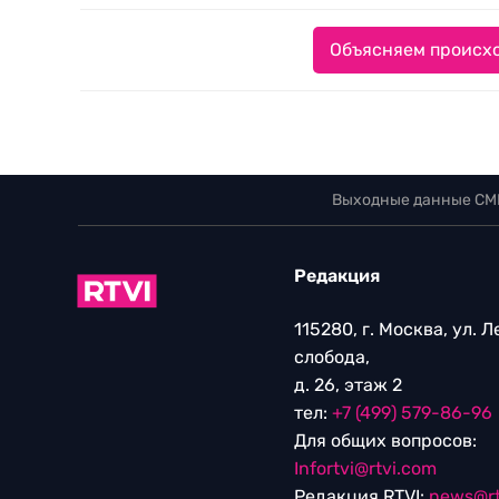
Объясняем происхо
Выходные данные СМ
Редакция
115280, г. Москва, ул. 
слобода,
д. 26, этаж 2
тел:
+7 (499) 579-86-96
Для общих вопросов:
Infortvi@rtvi.com
Редакция RTVI:
news@rt