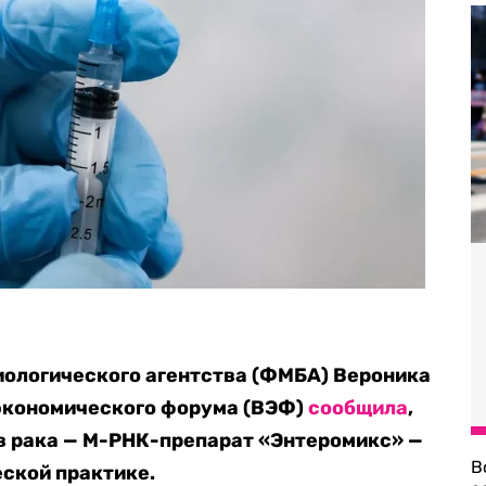
иологического агентства (ФМБА) Вероника
 экономического форума (ВЭФ)
сообщила
,
в рака — М-РНК-препарат «Энтеромикс» —
В
еской практике.