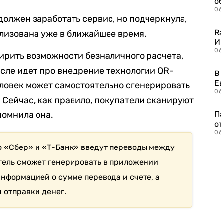
о
06
 должен заработать сервис, но подчеркнула,
R
ализована уже в ближайшее время.
И
0
ирить возможности безналичного расчета,
исле идет про внедрение технологии QR-
В
Е
еловек может самостоятельно сгенерировать
06
 Сейчас, как правило, покупатели сканируют
помнила она.
П
о
06
то «Сбер» и «Т-Банк» введут переводы между
тель сможет генерировать в приложении
информацией о сумме перевода и счете, а
я отправки денег.