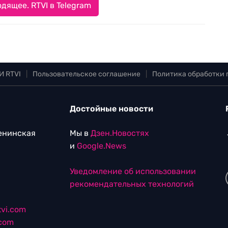
дящее. RTVI в Telegram
И RTVI
|
Пользовательское соглашение
|
Политика обработки
Достойные новости
Ленинская
Мы в
Дзен.Новостях
и
Google.News
Уведомление об использовании
рекомендательных технологий
vi.com
.com