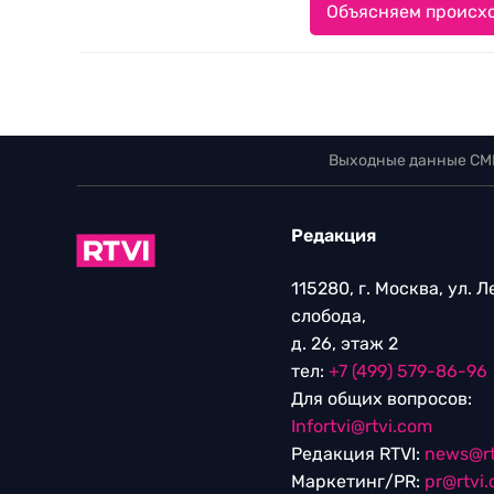
Объясняем происхо
Выходные данные СМ
Редакция
115280, г. Москва, ул. 
слобода,
д. 26, этаж 2
тел:
+7 (499) 579-86-96
Для общих вопросов:
Infortvi@rtvi.com
Редакция RTVI:
news@rt
Маркетинг/PR:
pr@rtvi