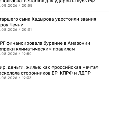
спользовать Starlink для ударов вглубь РФ
7.08.2026 / 20:58
таршего сына Кадырова удостоили звания
ероя Чечни
.08.2026 / 20:31
РГ финансировала бурение в Амазонии
опреки климатическим правилам
.08.2026 / 19:50
ир, деньги, жилье: как «российская мечта»
асколола сторонников ЕР, КПРФ и ЛДПР
.08.2026 / 19:33