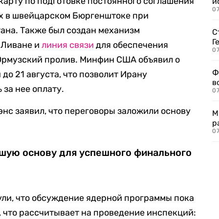
арту по подготовке постоянного соглашения
и
0
ах в швейцарском Бюргенштоке при
ана. Также был создан механизм
С
Г
 Ливане и
линия связи
для обеспечения
07
 Ормузский пролив. Минфин США объявил о
Ф
до 21 августа, что позволит Ирану
в
 за нее оплату.
07
нс заявил, что переговоры заложили основу
М
р
07
шую основу для успешного финального
ули, что обсуждение ядерной программы пока
, что рассчитывает на проведение инспекций: