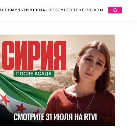
ИДЕО
МУЛЬТИМЕДИА
LIFESTYLE
СПЕЦПРОЕКТЫ