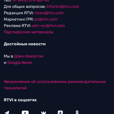
тел:
+7 (499) 579-86-96
Для общих вопросов:
Infortvi@rtvi.com
Редакция RTVI:
news@rtvi.com
Маркетинг/PR:
pr@rtvi.com
Реклама RTVI:
adv-eu@rtvi.com
Партнерские материалы
Достойные новости
Мы в
Дзен.Новостях
и
Google.News
Уведомление об использовании рекомендательных
технологий
RTVI в соцсетях