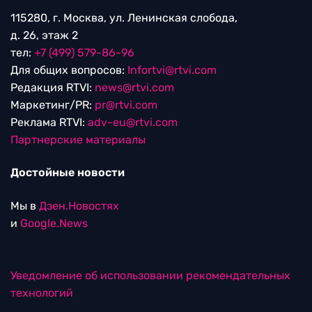
115280, г. Москва, ул. Ленинская слобода,
д. 26, этаж 2
тел:
+7 (499) 579-86-96
Для общих вопросов:
Infortvi@rtvi.com
Редакция RTVI:
news@rtvi.com
Маркетинг/PR:
pr@rtvi.com
Реклама RTVI:
adv-eu@rtvi.com
Партнерские материалы
Достойные новости
Мы в
Дзен.Новостях
и
Google.News
Уведомление об использовании рекомендательных
технологий