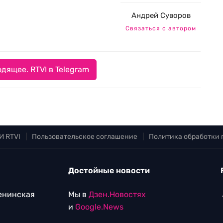
Андрей Суворов
Связаться с автором
дящее. RTVI в Telegram
И RTVI
|
Пользовательское соглашение
|
Политика обработки
Достойные новости
Ленинская
Мы в
Дзен.Новостях
и
Google.News