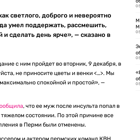
о
0
ак светлого, доброго и невероятно
М
гда умел поддержать, рассмешить,
М
05
 и сделать день ярче», — сказано в
Э
о
05
ние с ним пройдет во вторник, 9 декабря, в
«
йста, не приносите цветы и венки <…>. Мы
о
максимально спокойной и простой», —
05
ообщила
, что ее муж после инсульта попал в
 тяжелом состоянии. По этой причине все
ления в Перми были отменены.
ссером и актером пермских команд КВН