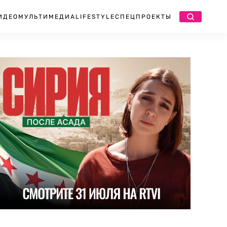
ИДЕО
МУЛЬТИМЕДИА
LIFESTYLE
СПЕЦПРОЕКТЫ