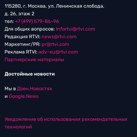
115280, г. Москва, ул. Ленинская слобода,
д. 26, этаж 2
тел:
+7 (499) 579-86-96
Для общих вопросов:
Infortvi@rtvi.com
Редакция RTVI:
news@rtvi.com
Маркетинг/PR:
pr@rtvi.com
Реклама RTVI:
adv-eu@rtvi.com
Партнерские материалы
Достойные новости
Мы в
Дзен.Новостях
и
Google.News
Уведомление об использовании рекомендательных
технологий