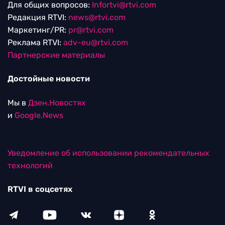
Для общих вопросов:
Infortvi@rtvi.com
Редакция RTVI:
news@rtvi.com
Маркетинг/PR:
pr@rtvi.com
Реклама RTVI:
adv-eu@rtvi.com
Партнерские материалы
Достойные новости
Мы в
Дзен.Новостях
и
Google.News
Уведомление об использовании рекомендательных
технологий
RTVI в соцсетях