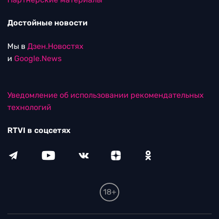
Достойные новости
Мы в
Дзен.Новостях
и
Google.News
Уведомление об использовании рекомендательных
технологий
RTVI в соцсетях
18+