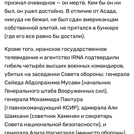
признал очевидное — он мертв. Кем бы он ни
был, он ушел достойно. В отличие от Асада,
никуда не бежал, не был сдан американцам
собственной элитой, не прятался в бункере
(где его все равно бы достали).
Кроме того, иранское государственное
телевидение и агентство IRNA подтвердили
гибель четырёх высших военных командиров,
убитых на заседании Совета обороны: генерала
Сейеда Абдолрахима Мусави (начальник
Генерального штаба Вооруженных сил),
генерала Мохаммада Пакпура
(главнокомандующий КСИР), адмирала Али
Шамхани (советник Хаменеи и секретарь
Совета национальной безопасности), и
генерала Азиза Насирзаде (министр обороны).