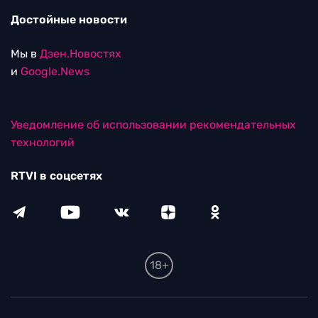
Достойные новости
Мы в
Дзен.Новостях
и
Google.News
Уведомление об использовании рекомендательных
технологий
RTVI в соцсетях
18+