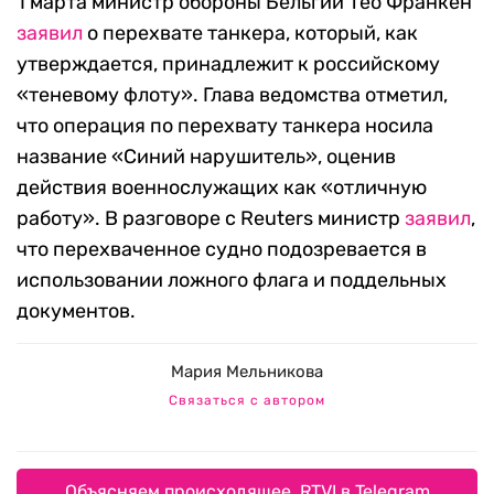
1 марта министр обороны Бельгии Тео Франкен
заявил
о перехвате танкера, который, как
утверждается, принадлежит к российскому
«теневому флоту». Глава ведомства отметил,
что операция по перехвату танкера носила
название «Синий нарушитель», оценив
действия военнослужащих как «отличную
работу». В разговоре с Reuters министр
заявил
,
что перехваченное судно подозревается в
использовании ложного флага и поддельных
документов.
Мария Мельникова
Связаться с автором
Объясняем происходящее. RTVI в Telegram