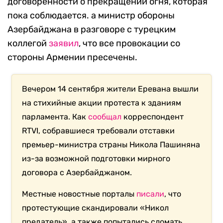
договоренности о прекращении огня, которая
пока соблюдается. а министр обороны
Азербайджана в разговоре с турецким
коллегой
заявил
, что все провокации со
стороны Армении пресечены.
Вечером 14 сентября жители Еревана вышли
на стихийные акции протеста к зданиям
парламента. Как
сообщал
корреспондент
RTVI, собравшиеся требовали отставки
премьер-министра страны Никола Пашиняна
из-за возможной подготовки мирного
договора с Азербайджаном.
Местные новостные порталы
писали
, что
протестующие скандировали «Никол
предатель», а также попытались сломать