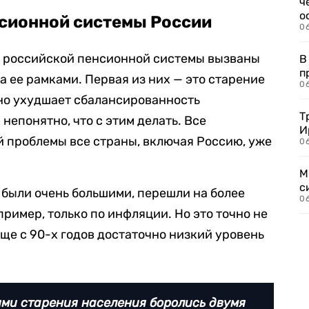
ч
о
нсионной системы России
0
 российской пенсионной системы вызваны
В
п
а ее рамками. Первая из них — это старение
0
оно ухудшает сбалансированность
Т
 непонятно, что с этим делать. Все
И
 проблемы все страны, включая Россию, уже
06
М
с
и были очень большими, перешли на более
0
имер, только по инфляции. Но это точно не
еще с 90-х годов достаточно низкий уровень
ями старения населения боролись двумя