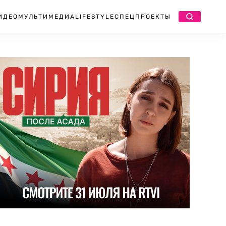
ИДЕО
МУЛЬТИМЕДИА
LIFESTYLE
СПЕЦПРОЕКТЫ